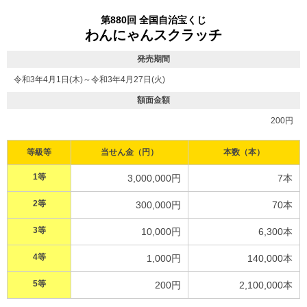
第880回 全国自治宝くじ
わんにゃんスクラッチ
発売期間
令和3年4月1日(木)～令和3年4月27日(火)
額面金額
200円
等級等
当せん金（円）
本数（本）
1等
3,000,000円
7本
2等
300,000円
70本
3等
10,000円
6,300本
4等
1,000円
140,000本
5等
200円
2,100,000本