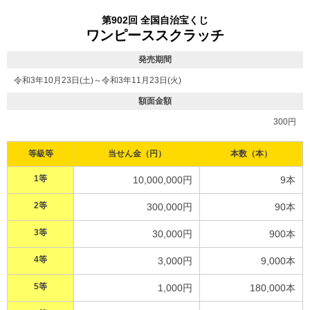
第902回 全国自治宝くじ
ワンピーススクラッチ
発売期間
令和3年10月23日(土)～令和3年11月23日(火)
額面金額
300円
等級等
当せん金（円）
本数（本）
1等
10,000,000円
9本
2等
300,000円
90本
3等
30,000円
900本
4等
3,000円
9,000本
5等
1,000円
180,000本