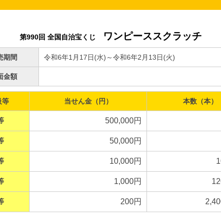
ワンピーススクラッチ
第990回 全国自治宝くじ
売期間
令和6年1月17日(水)～令和6年2月13日(火)
面金額
級等
当せん金（円）
本数（本）
等
500,000円
等
50,000円
等
10,000円
1
等
1,000円
12
等
200円
2,4