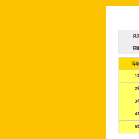
発
額
等
1
2
3
4
5